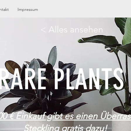
ntakt
Impressum
< Alles ansehen
RARE PLANTS
00 € Einkauf gibt es einen Überra
Steckling gratis dazu!