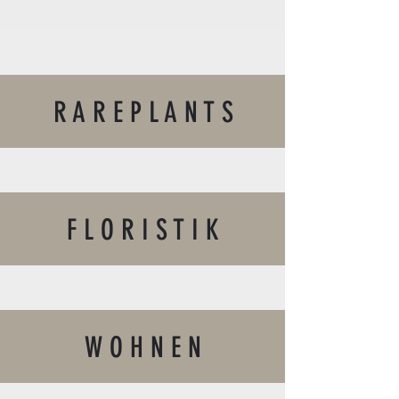
R A R E P L A N T S
F L O R I S T I K
W O H N E N