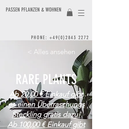
PASSEN PFLANZEN & WOHNEN
PHONE
:
+49(0)2843 2272
< Alles ansehen
RARE PLANTS
Ab 20,00 € Einkauf gibt
es einen Überraschungs
Steckling gratis dazu!
Ab 100,00 € Einkauf gibt